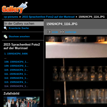
cp-pictures
2015 Sprachenfest Foto2 auf der Murinsel
150924CP4_1116.JPG
150924CP4_1116.JPG
Erweiterte Suche
erste
vorherige
Diashow ansehen
2015 Sprachenfest Foto2
auf der Murinsel
1. 150924CP4_0406
...
108. 150924CP4_1...
109. 150924CP4_1...
110. 150924CP4_1...
111. 150924CP4_1...
112. 150924CP4_1...
113. 150924CP4_1...
114. 150924CP4_1...
Zufallsbild