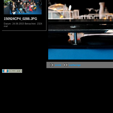
150924CP4_0288.JPG
Datum: 24.09.2015
Betrachtet: 2324
mal
erste
vorherige