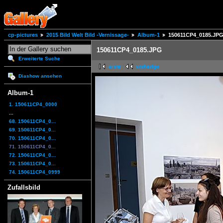
cp-pictures
2015 Bild Welt Bild -Vernissage-
Album-1
150611CP4_0185.JP
150611CP4_0185.JPG
Erweiterte Suche
erste
vorherige
Diashow ansehen
Album-1
1. 150611CP4_0000
...
68. 150611CP4_0...
69. 150611CP4_0...
70. 150611CP4_0...
71. 150611CP4_0...
72. 150611CP4_0...
73. 150611CP4_0...
74. 150611CP4_0999
Zufallsbild