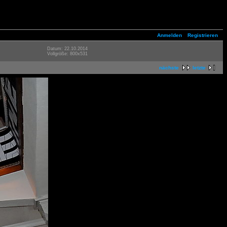
Anmelden
Registrieren
Datum: 22.10.2014
Vollgröße: 800x531
nächste
letzte