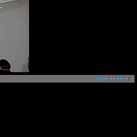
nächste
letzte