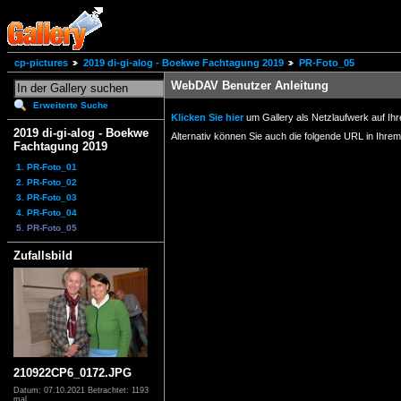
cp-pictures
2019 di-gi-alog - Boekwe Fachtagung 2019
PR-Foto_05
WebDAV Benutzer Anleitung
Erweiterte Suche
Klicken Sie hier
um Gallery als Netzlaufwerk auf Ih
2019 di-gi-alog - Boekwe
Alternativ können Sie auch die folgende URL in I
Fachtagung 2019
1. PR-Foto_01
2. PR-Foto_02
3. PR-Foto_03
4. PR-Foto_04
5. PR-Foto_05
Zufallsbild
210922CP6_0172.JPG
Datum: 07.10.2021
Betrachtet: 1193
mal