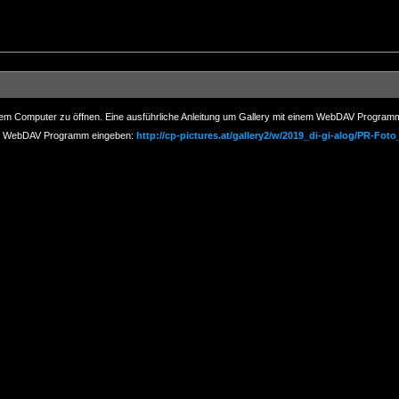
rem Computer zu öffnen. Eine ausführliche Anleitung um Gallery mit einem WebDAV Programm
hrem WebDAV Programm eingeben:
http://cp-pictures.at/gallery2/w/2019_di-gi-alog/PR-Foto