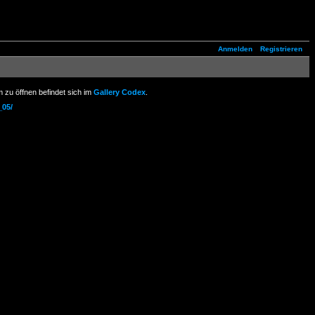
Anmelden
Registrieren
 zu öffnen befindet sich im
Gallery Codex
.
_05/