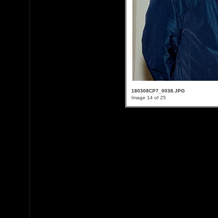
180308CP7_0038.JPG
Image 14 of 25