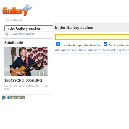
cp-pictures
In der Gallery suchen
Erweiterte Suche
Zufallsbild
Beschreibungen durchsuchen
Schlüsselwört
Alle auswählen
Keine Auswahl
Auswahl invertier
160429CP3_0059.JPG
Datum: 29.04.2016
Betrachtet: 1367
mal