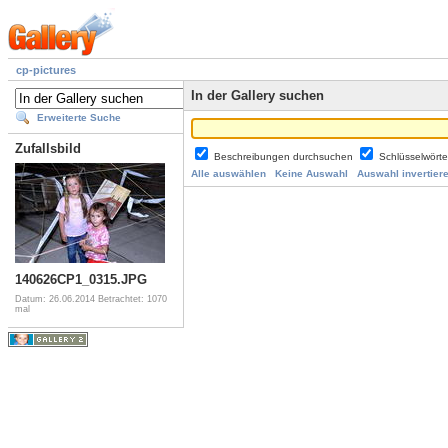
cp-pictures
In der Gallery suchen
Erweiterte Suche
Zufallsbild
Beschreibungen durchsuchen
Schlüsselwört
Alle auswählen
Keine Auswahl
Auswahl invertier
140626CP1_0315.JPG
Datum: 26.06.2014
Betrachtet: 1070
mal