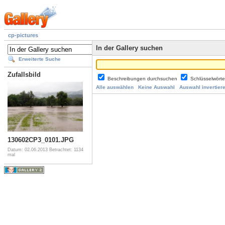
cp-pictures
In der Gallery suchen
Erweiterte Suche
Zufallsbild
Beschreibungen durchsuchen
Schlüsselwört
Alle auswählen
Keine Auswahl
Auswahl invertier
130602CP3_0101.JPG
Datum: 02.06.2013
Betrachtet: 1134
mal