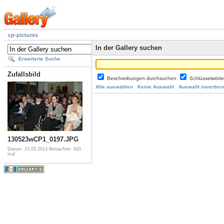
cp-pictures
In der Gallery suchen
Erweiterte Suche
Zufallsbild
Beschreibungen durchsuchen
Schlüsselwört
Alle auswählen
Keine Auswahl
Auswahl invertier
130523wCP1_0197.JPG
Datum: 23.05.2013
Betrachtet: 920
mal