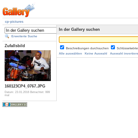
cp-pictures
In der Gallery suchen
Erweiterte Suche
Zufallsbild
Beschreibungen durchsuchen
Schlüsselwört
Alle auswählen
Keine Auswahl
Auswahl invertier
160123CP4_0767.JPG
Datum: 23.01.2016
Betrachtet: 999
mal